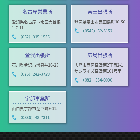
名古屋営業所
富士出張所
愛知県名古屋市北区大曽根
静岡県富士市荒田島町10-50
1-7-11
（0545）52-3152
（052）915-1535
金沢出張所
広島出張所
石川県金沢市増泉4-10-25
広島市西区草津南2丁目2-1
サンライズ草津南101号室
（076）242-3729
（082）534-0090
宇部事業所
山口県宇部市芝中町9-12
（0836）48-7311