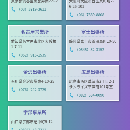
東京都渋谷区恵比寿南2-9-2
大阪府大阪市西区京町堀2-
6-26-101
（03）3719-3611
（06）7669-8808
名古屋営業所
富士出張所
愛知県名古屋市北区大曽根
静岡県富士市荒田島町10-50
1-7-11
（0545）52-3152
（052）915-1535
金沢出張所
広島出張所
石川県金沢市増泉4-10-25
広島市西区草津南2丁目2-1
サンライズ草津南101号室
（076）242-3729
（082）534-0090
宇部事業所
山口県宇部市芝中町9-12
（0836）48-7311