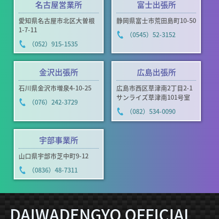
名古屋営業所
富士出張所
愛知県名古屋市北区大曽根
静岡県富士市荒田島町10-50
1-7-11
（0545）52-3152
（052）915-1535
金沢出張所
広島出張所
石川県金沢市増泉4-10-25
広島市西区草津南2丁目2-1
サンライズ草津南101号室
（076）242-3729
（082）534-0090
宇部事業所
山口県宇部市芝中町9-12
（0836）48-7311
DAIWADENGYO OFFICIAL